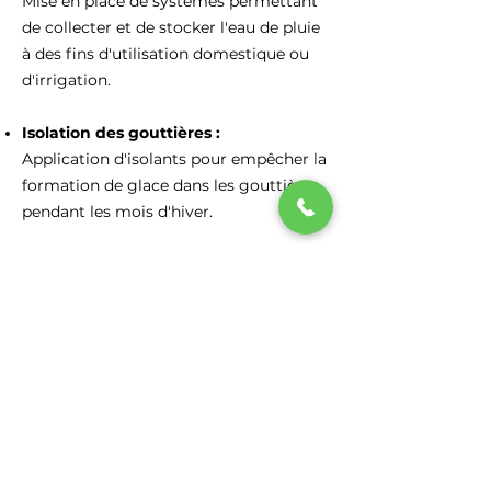
Mise en place de systèmes permettant
de collecter et de stocker l'eau de pluie
à des fins d'utilisation domestique ou
d'irrigation.
Isolation des gouttières :
Application d'isolants pour empêcher la
formation de glace dans les gouttières
pendant les mois d'hiver.
Évaluation et diagnostic :
Inspection de l'état des gouttières et
des besoins de réparation ou de
remplacement.
Peinture des gouttières :
Application de peinture protectrice sur
les gouttières pour les préserver et
améliorer leur apparence.