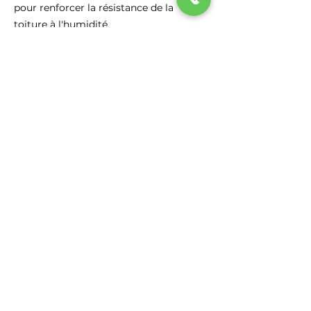
pour renforcer la résistance de la
toiture à l'humidité.
Rénovation complète :
Réfection totale de la toiture, y compris
la charpente, les écrans de sous-toiture,
et les matériaux de couverture.
Diagnostic et conseil :
Inspection de la toiture pour identifier
les problèmes et recommandations
pour les solutions appropriées.
Contactez-nous !